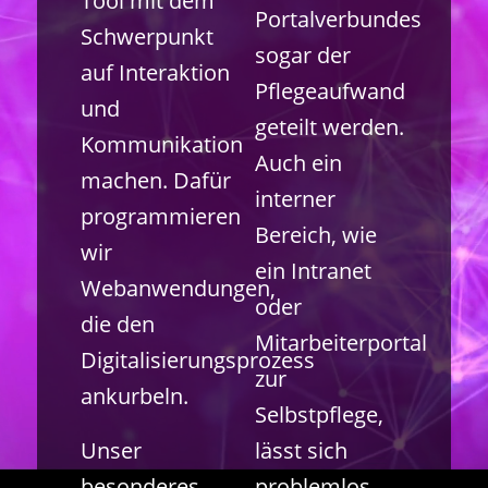
Tool mit dem
Portalverbundes
Schwerpunkt
sogar der
auf Interaktion
Pflegeaufwand
und
geteilt werden.
Kommunikation
Auch ein
machen. Dafür
interner
programmieren
Bereich, wie
wir
ein Intranet
Webanwendungen,
oder
die den
Mitarbeiterportal
Digitalisierungsprozess
zur
ankurbeln.
Selbstpflege,
Unser
lässt sich
besonderes
problemlos