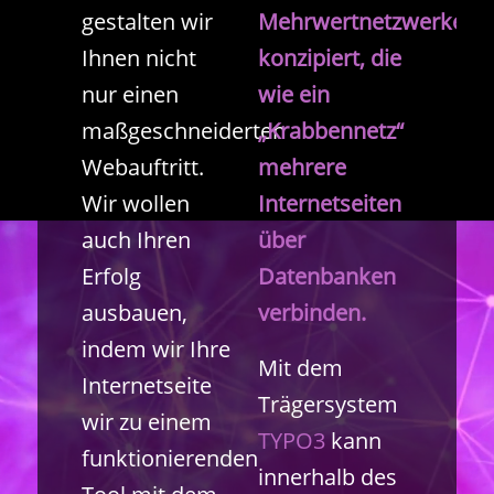
gestalten wir
Mehrwertnetzwerke
Ihnen nicht
konzipiert, die
nur einen
wie ein
maßgeschneiderten
„Krabbennetz“
Webauftritt.
mehrere
Wir wollen
Internetseiten
auch Ihren
über
Erfolg
Datenbanken
ausbauen,
verbinden.
indem wir Ihre
Mit dem
Internetseite
Trägersystem
wir zu einem
TYPO3
kann
funktionierenden
innerhalb des