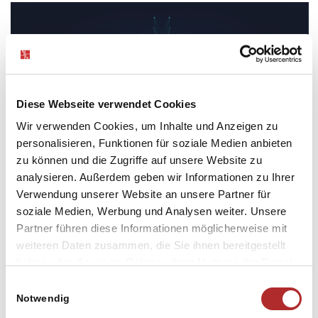
KI-Bot erleichtert den
Diese Webseite verwendet Cookies
Wir verwenden Cookies, um Inhalte und Anzeigen zu
Zugang zum
personalisieren, Funktionen für soziale Medien anbieten
Ratsinformationssystem
zu können und die Zugriffe auf unsere Website zu
analysieren. Außerdem geben wir Informationen zu Ihrer
Verwendung unserer Website an unsere Partner für
27. April 2026
soziale Medien, Werbung und Analysen weiter. Unsere
Partner führen diese Informationen möglicherweise mit
weiteren Daten zusammen, die Sie ihnen bereitgestellt
haben oder die sie im Rahmen Ihrer Nutzung der Dienste
gesammelt haben. Sie geben Einwilligung zu unseren
Einwilligungsauswahl
Cookies, wenn Sie unsere Webseite weiterhin nutzen.
Notwendig