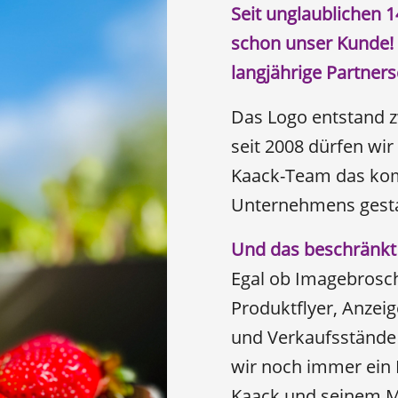
Seit unglaublichen 1
schon unser Kunde! 
langjährige Partners
Das Logo entstand z
seit 2008 dürfen wi
Kaack-Team das komp
Unternehmens gesta
Und das beschränkt s
Egal ob Imagebroschü
Produktflyer, Anzei
und Verkaufsstände
wir noch immer ein 
Kaack und seinem M