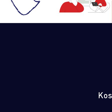
TYPO3-Websites
Webdesign
Kos