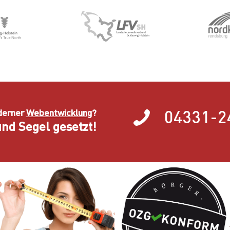
04331-2
derner
Webentwicklung
?
nd Segel gesetzt!