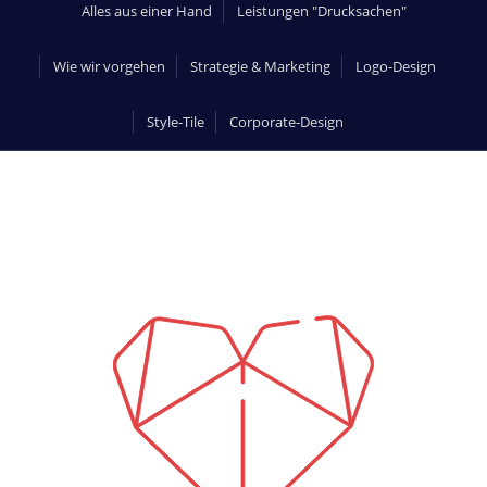
Alles aus einer Hand
Leistungen "Drucksachen"
Wie wir vorgehen
Strategie & Marketing
Logo-Design
Style-Tile
Corporate-Design