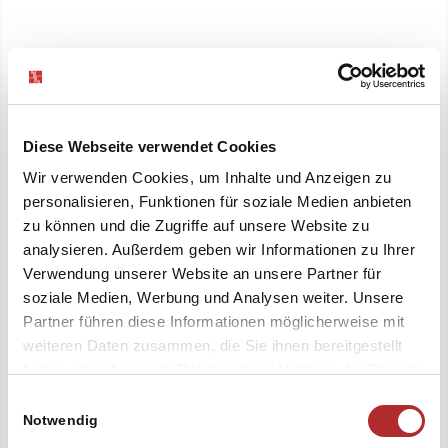
Persönliches Erstgespräch.
Wie definieren Sie Ihre
Diese Webseite verwendet Cookies
Tätigkeit?
Wir verwenden Cookies, um Inhalte und Anzeigen zu
personalisieren, Funktionen für soziale Medien anbieten
zu können und die Zugriffe auf unsere Website zu
analysieren. Außerdem geben wir Informationen zu Ihrer
Merkmale der Alleinstellung
definieren.
Verwendung unserer Website an unsere Partner für
soziale Medien, Werbung und Analysen weiter. Unsere
Wo liegt der Kundenvorteil im
Partner führen diese Informationen möglicherweise mit
weiteren Daten zusammen, die Sie ihnen bereitgestellt
Vergleich zu anderen Firmen?
haben oder die sie im Rahmen Ihrer Nutzung der Dienste
gesammelt haben. Sie geben Einwilligung zu unseren
Einwilligungsauswahl
Cookies, wenn Sie unsere Webseite weiterhin nutzen.
Notwendig
Fixierung Ihrer Corporate Identity.