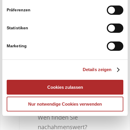
Welche (Firmen)werte wollen
Präferenzen
Sie vermitteln?
Statistiken
Analyse der Zielgruppe.
Marketing
Wer sind Ihre Kunden jetzt?
Welche Kunden hätten Sie
Details zeigen
künftig gerne?
Cookies zulassen
Analyse des Marktes.
Nur notwendige Cookies verwenden
Wer sind Ihr Mitbewerber?
Wen finden Sie
nachahmenswert?