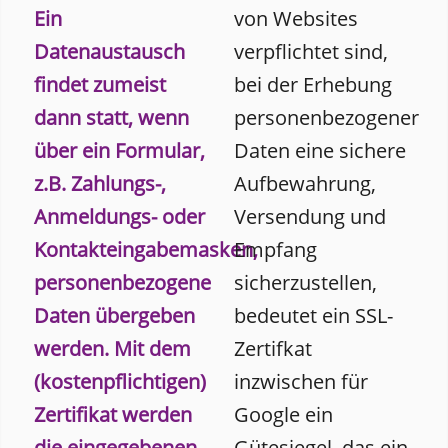
Ein
von Websites
Datenaustausch
verpflichtet sind,
findet zumeist
bei der Erhebung
dann statt, wenn
personenbezogener
über ein Formular,
Daten eine sichere
z.B. Zahlungs-,
Aufbewahrung,
Anmeldungs- oder
Versendung und
Kontakteingabemasken,
Empfang
personenbezogene
sicherzustellen,
Daten übergeben
bedeutet ein SSL-
werden. Mit dem
Zertifkat
(kostenpflichtigen)
inzwischen für
Zertifikat werden
Google ein
die eingegebenen
Gütesiegel, das ein