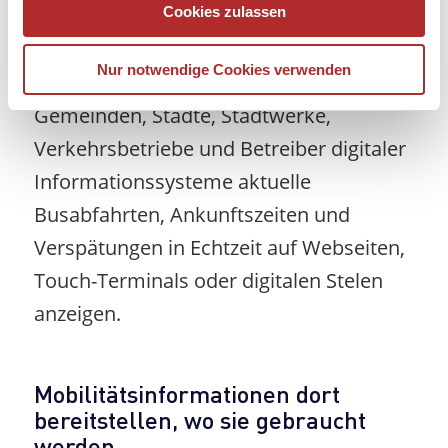
Cookies zulassen
Immer mehr Kommunen setzen auf
digitale Informationsangebote. Mit der
Nur notwendige Cookies verwenden
Integration des SH‑Navi-Projekts können
Gemeinden, Städte, Stadtwerke,
Verkehrsbetriebe und Betreiber digitaler
Informationssysteme aktuelle
Busabfahrten, Ankunftszeiten und
Verspätungen in Echtzeit auf Webseiten,
Touch-Terminals oder digitalen Stelen
anzeigen.
Mobilitätsinformationen dort
bereitstellen, wo sie gebraucht
werden