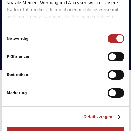
soziale Medien, Werbung und Analysen weiter. Unsere
Partner führen diese Informationen möglicherweise mit
weiteren Daten zusammen, die Sie ihnen bereitgestellt
haben oder die sie im Rahmen Ihrer Nutzung der Dienste
gesammelt haben. Sie geben Einwilligung zu unseren
Einwilligungsauswahl
Cookies, wenn Sie unsere Webseite weiterhin nutzen.
Notwendig
Präferenzen
Statistiken
Marketing
Digitale Bürgerinformation mit
Details zeigen
Mehrwert