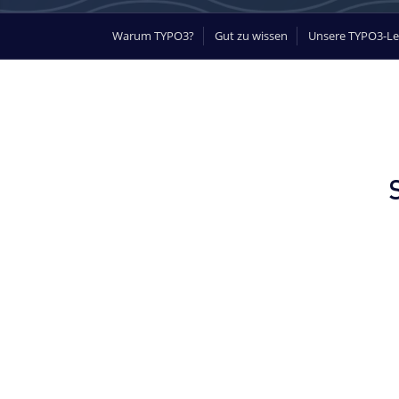
Warum TYPO3?
Gut zu wissen
Unsere TYPO3-Le