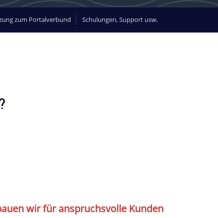
zung zum Portalverbund
Schulungen, Support usw.
?
 bauen wir für anspruchsvolle Kunden