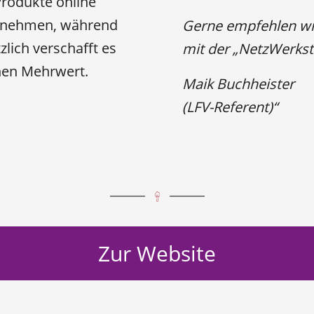
Produkte online
zunehmen, während
Gerne empfehlen wi
zlich verschafft es
mit der „NetzWerksta
hen Mehrwert.
Maik Buchheister
(LFV-Referent)“
Zur Website