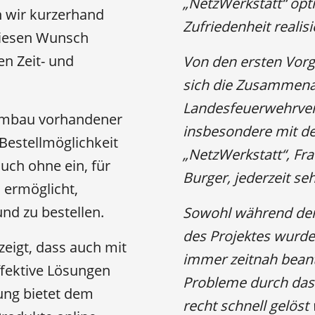
„NetzWerkstatt“ opt
n wir kurzerhand
Zufriedenheit realis
diesen Wunsch
en Zeit- und
Von den ersten Vorg
sich die Zusammena
Landesfeuerwehrver
Umbau vorhandener
insbesondere mit de
Bestellmöglichkeit
„NetzWerkstatt“, Fr
uch ohne ein, für
Burger, jederzeit s
 ermöglicht,
nd zu bestellen.
Sowohl während der
des Projektes wurd
zeigt, dass auch mit
immer zeitnah bean
ffektive Lösungen
Probleme durch das 
ung bietet dem
recht schnell gelöst