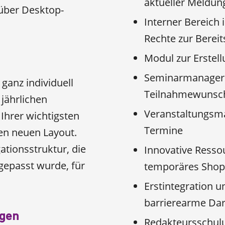
aktueller Meldun
 über Desktop-
Interner Bereich 
Rechte zur Bereit
Modul zur Erstel
Seminarmanager 
ganz individuell
Teilnahmewunsc
 jährlichen
Veranstaltungsma
Ihrer wichtigsten
Termine
en neuen Layout.
ationsstruktur, die
Innovative Resso
gepasst wurde, für
temporäres Shop
Erstintegration 
barrierearme Dar
ngen
Redakteursschulun