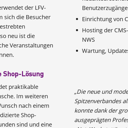
erwendet der LFV-
Benutzerzugänge
 sich die Besucher
Einrichtung von C
gestrebten
Hosting der CMS
o neu ist die
NWS
iche Veranstaltungen
Wartung, Update
önnen.
re Shop-Lösung
det praktikable
„Die neue und mode
sche. Im weiteren
Spitzenverbandes al
 Wunsch nach einem
konnte dank der gr
dizierte Shop-
ausgeprägten Profes
unden sind und eine