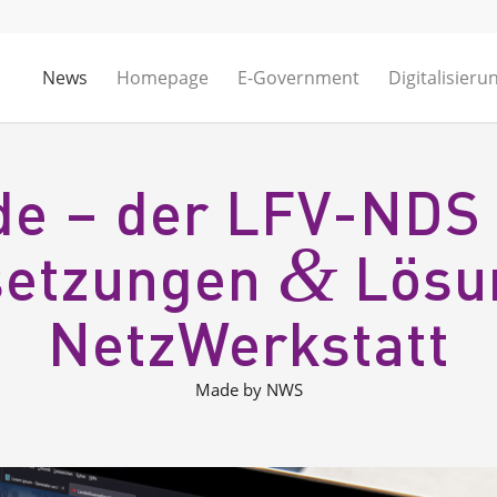
News
Homepage
E-Government
Digitalisieru
de – der LFV-NDS 
&
setzungen
Lösu
NetzWerkstatt
Made by NWS