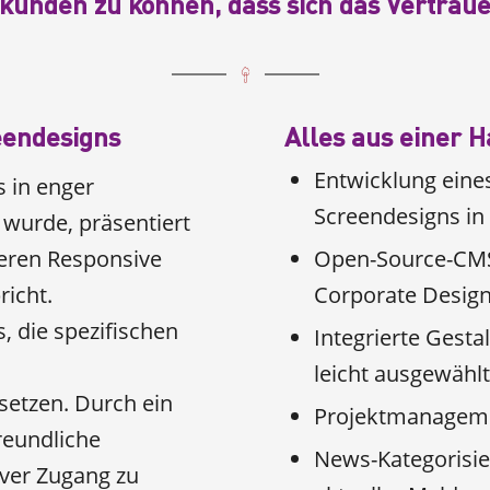
rkünden zu können, dass sich das Vertrau
eendesigns
Alles aus einer 
Entwicklung eine
s in enger
Screendesigns i
wurde, präsentiert
beren Responsive
Open-Source-CMS 
icht.
Corporate Desig
 die spezifischen
Integrierte Gest
leicht ausgewähl
etzen. Durch ein
Projektmanageme
reundliche
News-Kategorisie
iver Zugang zu