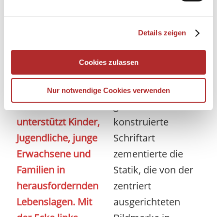
Ecke links ist ein
Das alte Logo sah
Details zeigen
Träger der
allerdings wenig
ambulanten
nach
Cookies zulassen
Jugendhilfe im
Aufbruchsstimmung
Kreis Rendsburg-
aus: Eine
Nur notwendige Cookies verwenden
Eckernförde und
geometrisch
unterstützt Kinder,
konstruierte
Jugendliche, junge
Schriftart
Erwachsene und
zementierte die
Familien in
Statik, die von der
herausfordernden
zentriert
Lebenslagen. Mit
ausgerichteten