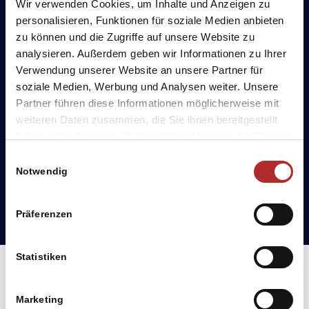
Wir verwenden Cookies, um Inhalte und Anzeigen zu
personalisieren, Funktionen für soziale Medien anbieten
zu können und die Zugriffe auf unsere Website zu
analysieren. Außerdem geben wir Informationen zu Ihrer
Verwendung unserer Website an unsere Partner für
soziale Medien, Werbung und Analysen weiter. Unsere
Partner führen diese Informationen möglicherweise mit
weiteren Daten zusammen, die Sie ihnen bereitgestellt
haben oder die sie im Rahmen Ihrer Nutzung der Dienste
gesammelt haben. Sie geben Einwilligung zu unseren
Einwilligungsauswahl
Cookies, wenn Sie unsere Webseite weiterhin nutzen.
Notwendig
Präferenzen
Statistiken
Marketing