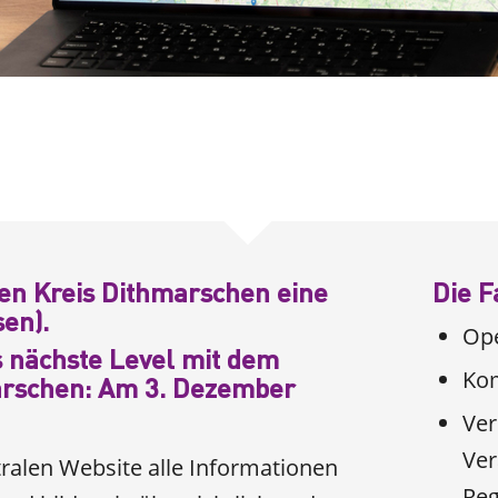
den Kreis Dithmarschen eine
Die F
en).
Ope
as nächste Level mit dem
Kom
arschen: Am 3. Dezember
Ver
Ver
tralen Website alle Informationen
Reg