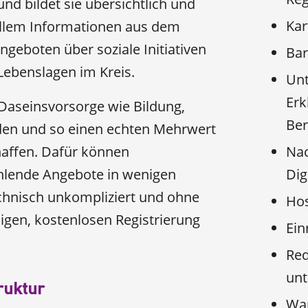
d bildet sie übersichtlich und
Kar
 allem Informationen aus dem
ngeboten über soziale Initiativen
Bar
 Lebenslagen im Kreis.
Unt
Erk
er Daseinsvorsorge wie Bildung,
Ber
lden und so einen echten Mehrwert
haffen. Dafür können
Nac
fehlende Angebote in wenigen
Dig
technisch unkompliziert und ohne
Hos
igen, kostenlosen Registrierung
Ein
Red
unt
ruktur
War