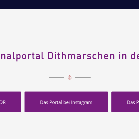
nalportal Dithmarschen in 
NDR
Das Portal bei Instagram
Das P