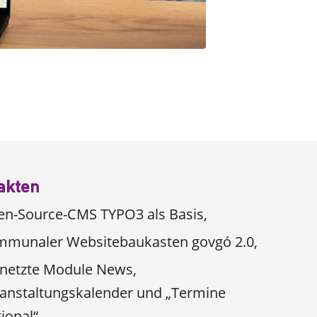
akten
n-Source-CMS TYPO3 als Basis,
munaler Websitebaukasten govgó 2.0,
netzte Module News,
anstaltungskalender und „Termine
ional“,