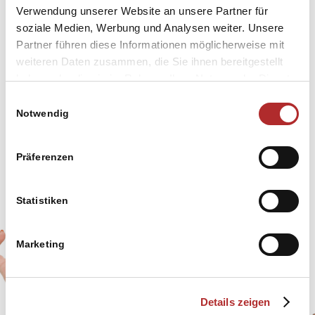
Verwendung unserer Website an unsere Partner für
soziale Medien, Werbung und Analysen weiter. Unsere
Partner führen diese Informationen möglicherweise mit
weiteren Daten zusammen, die Sie ihnen bereitgestellt
haben oder die sie im Rahmen Ihrer Nutzung der Dienste
gesammelt haben. Sie geben Einwilligung zu unseren
Einwilligungsauswahl
Cookies, wenn Sie unsere Webseite weiterhin nutzen.
Notwendig
Webdesign
Präferenzen
Statistiken
Marketing
Details zeigen