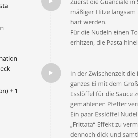
Zuerst die Guanciale in
sta
mäßiger Hitze langsam a
hart werden.
en
Für die Nudeln einen T
erhitzen, die Pasta hin
nation
peck
In der Zwischenzeit die
ganzes Ei mit dem Groß
on) + 1
Esslöffel für die Sauce 
gemahlenen Pfeffer ver
Ein paar Esslöffel Nud
„Frittata“-Effekt zu ver
dennoch dick und samtig 